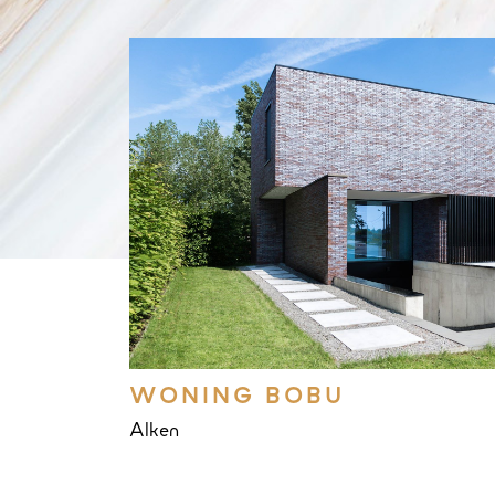
WONING BOBU
Alken